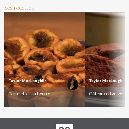
Ses recettes
Taylor MacLoughlin
Taylor MacLoughlin
Tartelettes au beurre
Gâteau red velvet