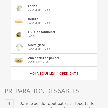
Farine
350
gramme(s)
Beurre
120
gramme(s)
Huile de tournesol
10
cl
Sucre glace
100
gramme(s)
Amande(s) en poudre
50
gramme(s)
Chocolat noir
VOIR TOUS LES INGRÉDIENTS
50
gramme(s)
Oeuf(s) entier(s)
1
unité(s)
PRÉPARATION DES SABLÉS
Sucre vanillé
1
sachet(s)
Dans le bol du robot pâtissier, fouetter le
1