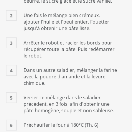
beurre, le sucre glace et le sucre vanillé.
Levure chimique
1
c. à café
Une fois le mélange bien crémeux,
2
ajouter l'huile et l'oeuf entier. Fouetter
jusqu'à obtenir une pâte lisse.
Arrêter le robot et racler les bords pour
3
récupérer toute la pâte. Puis redémarrer
le robot.
Dans un autre saladier, mélanger la farine
4
avec la poudre d'amande et la levure
chimique.
Verser ce mélange dans le saladier
5
précédent, en 3 fois, afin d'obtenir une
pâte homogène, souple et non sableuse.
Préchauffer le four à 180°C (Th. 6).
6