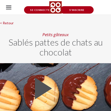
SE CONNECTER
S'INSCRIRE
< Retour
Petits gâteaux
Sablés pattes de chats au
chocolat
Play
Video