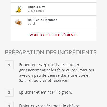
Huile d'olive
2
c. à soupe
Bouillon de légumes
75
cl
Chèvre frais
VOIR TOUS LES INGRÉDIENTS
150
gramme(s)
Crème fraîche épaisse
1
c. à soupe
PRÉPARATION DES INGRÉDIENTS
Parmesan
2
c. à soupe
Equeuter les épinards, les couper
1
grossièrement et les faire cuire 5 minutes
Poivre
avec un peu de beurre dans une poêle.
1
Quantité suffisante
Saler et poivrer et réserver.
Sel
1
Quantité suffisante
Eplucher et émincer l'oignon.
2
Beurre
1
Quantité suffisante
Emietter grossièrement le chèvre.
3