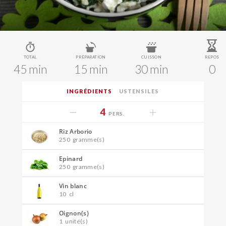
TOTAL
PRÉPARATION
CUISSON
REPOS
45 min
15 min
30 min
0
INGRÉDIENTS
USTENSILES
4
PERS.
Riz Arborio
250
gramme(s)
Epinard
250
gramme(s)
Vin blanc
10
cl
Oignon(s)
1
unité(s)