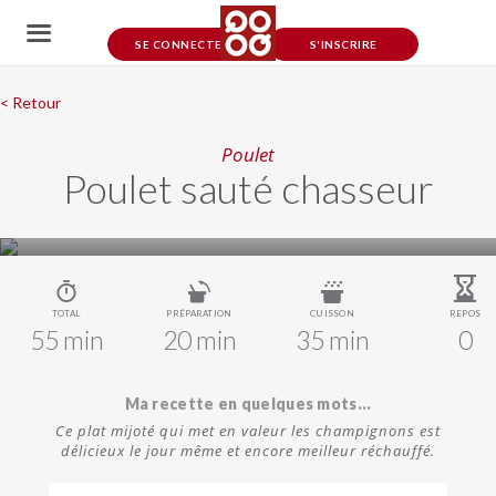
SE CONNECTER
S'INSCRIRE
< Retour
Poulet
Poulet sauté chasseur
TOTAL
PRÉPARATION
CUISSON
REPOS
55 min
20 min
35 min
0
Ma recette en quelques mots...
Ce plat mijoté qui met en valeur les champignons est
délicieux le jour même et encore meilleur réchauffé.