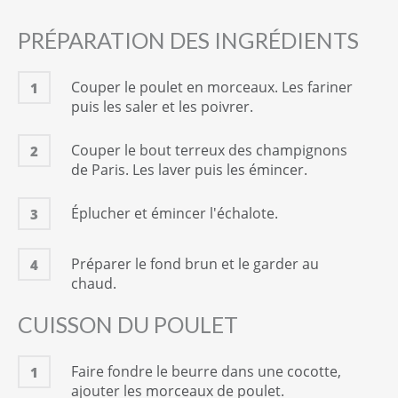
Vin blanc
10
cl
PRÉPARATION DES INGRÉDIENTS
Cognac
5
cl
Couper le poulet en morceaux. Les fariner
1
puis les saler et les poivrer.
Sel
1
Quantité suffisante
Couper le bout terreux des champignons
2
Poivre
de Paris. Les laver puis les émincer.
1
Quantité suffisante
Éplucher et émincer l'échalote.
3
INGRÉDIENTS POUR LE DRESSAGE
Estragon
Préparer le fond brun et le garder au
4
3
tige(s)
chaud.
CUISSON DU POULET
Faire fondre le beurre dans une cocotte,
1
ajouter les morceaux de poulet.