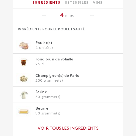
INGRÉDIENTS
USTENSILES
VINS
4
PERS.
INGRÉDIENTS POUR LE POULET SAUTÉ
Poulet(s)
1
unité(s)
Fond brun de volaille
25
cl
Champignon(s) de Paris
200
gramme(s)
Farine
50
gramme(s)
Beurre
30
gramme(s)
Echalote(s)
VOIR TOUS LES INGRÉDIENTS
1
unité(s)