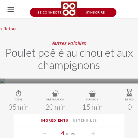
SE CONNECTER
S'INSCRIRE
< Retour
Autres volailles
Poulet poêlé au chou et aux
champignons
TOTAL
PRÉPARATION
CUISSON
REPOS
35 min
20 min
15 min
0
INGRÉDIENTS
USTENSILES
4
PERS.