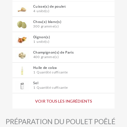
Cuisse(s) de poulet
4
unité(s)
Chou(x) blanc(s)
300
gramme(s)
Oignon(s)
1
unité(s)
Champignon(s) de Paris
400
gramme(s)
Huile de colza
1
Quantité suffisante
Sel
1
Quantité suffisante
Poivre
VOIR TOUS LES INGRÉDIENTS
1
Quantité suffisante
Cumin (en poudre)
1/4
c. à café
PRÉPARATION DU POULET POÊLÉ