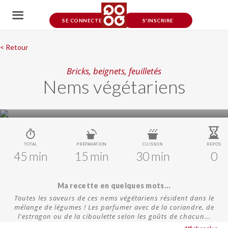
SE CONNECTER
S'INSCRIRE
< Retour
Bricks, beignets, feuilletés
Nems végétariens
TOTAL
PRÉPARATION
CUISSON
REPOS
45 min
15 min
30 min
0
Ma recette en quelques mots...
Toutes les saveurs de ces nems végétariens résident dans le
mélange de légumes ! Les parfumer avec de la coriandre, de
l'estragon ou de la ciboulette selon les goûts de chacun...