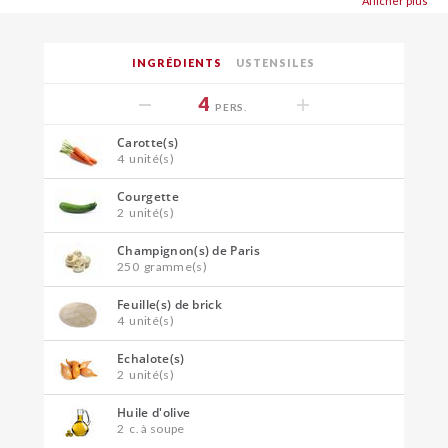
Afficher plus
INGRÉDIENTS
USTENSILES
4
PERS.
Carotte(s)
4
unité(s)
Courgette
2
unité(s)
Champignon(s) de Paris
250
gramme(s)
Feuille(s) de brick
4
unité(s)
Echalote(s)
2
unité(s)
Huile d'olive
2
c. à soupe