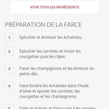
Huile de tournesol
VOIR TOUS LES INGRÉDIENTS
2
c. à soupe
Sel
1
Quantité suffisante
PRÉPARATION DE LA FARCE
Poivre
1
Quantité suffisante
Eplucher et émincer les échalotes.
1
Eplucher les carottes et rincer les
2
courgettes puis les râper.
Parer les champignons et les émincer en
3
petits dés.
Faire fondre les échalotes dans l'huile
4
d'olive et ajouter les carottes, les
courgettes et les champignons.
Saler et poivrer et faire cuire à feu moyen
5