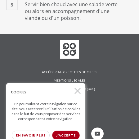
Servir bien chaud avec une salade verte
5
ou alors en accompagnement d'une
viande ou d'un poisson.
ACCÉDER AUX RECETTES DE CHEFS
MENTIONS LÉGALES
DÉCOUVRIR LA TABLETTE QOOQ
COOKIES
AIDE ET CONTACT
En poursuivant votre navigation sur ce
QOOQ BUSINESS
site, vous acceptez l’utilisation de cookies
dans le but de vous proposer des services
Suivez-nous
correspondant à votre navigation.
EN SAVOIR PLUS
J'ACCEPTE