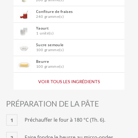
Confiture de fraises
240
gramme(s)
Yaourt
1
unité(s)
Sucre semoule
100
gramme(s)
Beurre
100
gramme(s)
Lait demi-écrémé
VOIR TOUS LES INGRÉDIENTS
100
ml
Oeuf(s) entier(s)
2
unité(s)
PRÉPARATION DE LA PÂTE
Sucre vanillé
1
sachet(s)
Préchauffer le four à 180 °C (Th. 6).
1
Levure chimique
5
gramme(s)
Faire fondre le beurre au micro-ondes.
2