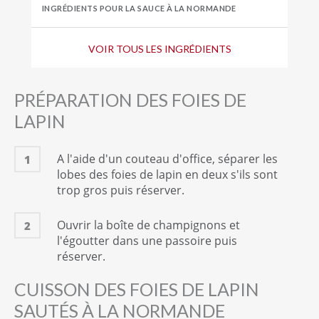
INGRÉDIENTS POUR LA SAUCE À LA NORMANDE
Champignon(s) de Paris
VOIR TOUS LES INGRÉDIENTS
en boîte
300
gramme(s)
Crème fraîche épaisse
PRÉPARATION DES FOIES DE
30
cl
LAPIN
INGRÉDIENTS POUR LE DRESSAGE
A l'aide d'un couteau d'office, séparer les
1
Cerfeuil
lobes des foies de lapin en deux s'ils sont
4
branche(s)
trop gros puis réserver.
Ouvrir la boîte de champignons et
2
l'égoutter dans une passoire puis
réserver.
CUISSON DES FOIES DE LAPIN
SAUTÉS À LA NORMANDE