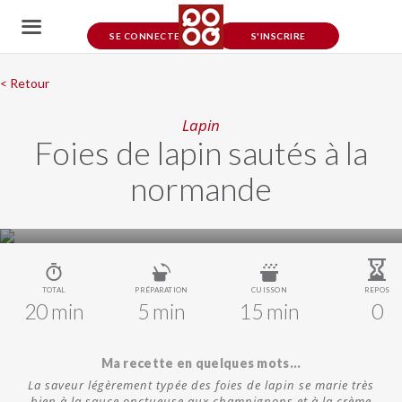
SE CONNECTER
S'INSCRIRE
< Retour
Lapin
Foies de lapin sautés à la
normande
TOTAL
PRÉPARATION
CUISSON
REPOS
20 min
5 min
15 min
0
Ma recette en quelques mots...
La saveur légèrement typée des foies de lapin se marie très
bien à la sauce onctueuse aux champignons et à la crème