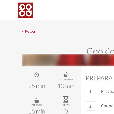
< Retour
Cookies
PRÉPARA
TOTAL
PRÉPARATION
25 min
10 min
Préchau
1
Couper
2
CUISSON
REPOS
15 min
0