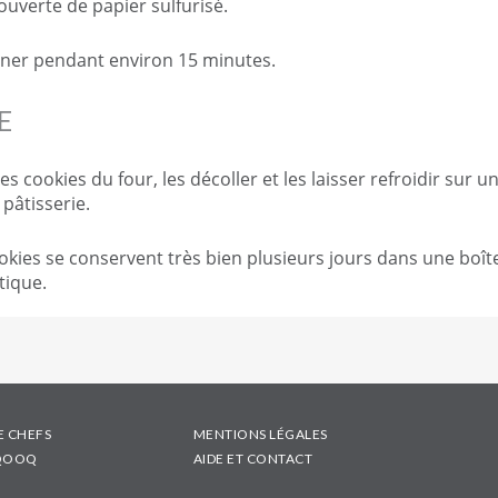
ouverte de papier sulfurisé.
ner pendant environ 15 minutes.
E
les cookies du four, les décoller et les laisser refroidir sur u
à pâtisserie.
okies se conservent très bien plusieurs jours dans une boît
ique.
E CHEFS
MENTIONS LÉGALES
 QOOQ
AIDE ET CONTACT