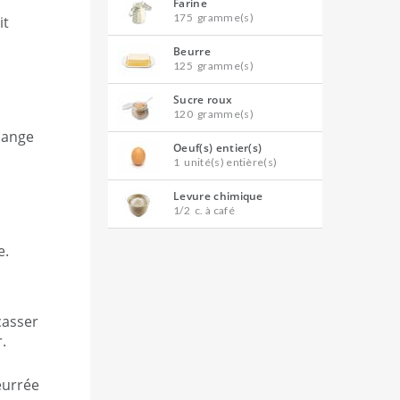
Farine
175
gramme(s)
it
Beurre
125
gramme(s)
Sucre roux
120
gramme(s)
lange
Oeuf(s) entier(s)
1
unité(s) entière(s)
Levure chimique
1/2
c. à café
e.
casser
.
beurrée