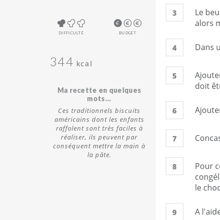
Le beu
3
alors
DIFFICULTÉ
BUDGET
Dans u
4
344
kcal
Ajoute
5
doit ê
Ma recette en quelques
mots...
Ajoute
6
Ces traditionnels biscuits
américains dont les enfants
raffolent sont très faciles à
réaliser, ils peuvent par
Concas
7
conséquent mettre la main à
la pâte.
Pour c
8
congél
le cho
A l'aid
9