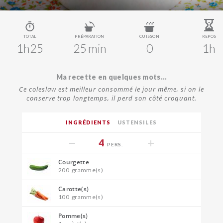
TOTAL
PRÉPARATION
CUISSON
REPOS
1h25
25 min
0
1h
Ma recette en quelques mots...
Ce coleslaw est meilleur consommé le jour même, si on le
conserve trop longtemps, il perd son côté croquant.
INGRÉDIENTS
USTENSILES
4
PERS.
Courgette
200
gramme(s)
Carotte(s)
100
gramme(s)
Pomme(s)