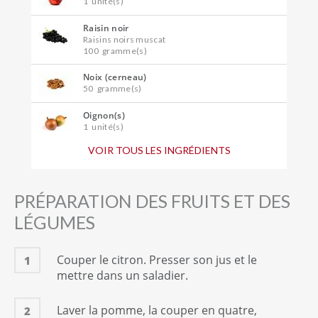
1
unité(s)
Raisin noir
Raisins noirs muscat
100
gramme(s)
Noix (cerneau)
50
gramme(s)
Oignon(s)
1
unité(s)
VOIR TOUS LES INGRÉDIENTS
Citron(s)
1
unité(s)
Crème fraîche épaisse
PRÉPARATION DES FRUITS ET DES
50
gramme(s)
LÉGUMES
Moutarde
1
c. à café
Couper le citron. Presser son jus et le
1
Huile de noix
mettre dans un saladier.
3
c. à soupe
Sel
Laver la pomme, la couper en quatre,
2