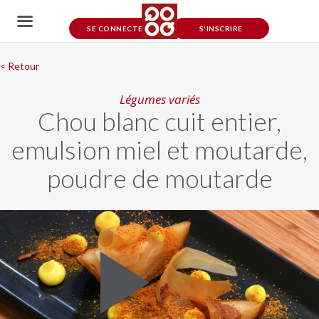
SE CONNECTER
S'INSCRIRE
< Retour
Légumes variés
Chou blanc cuit entier,
emulsion miel et moutarde,
poudre de moutarde
Play
Video