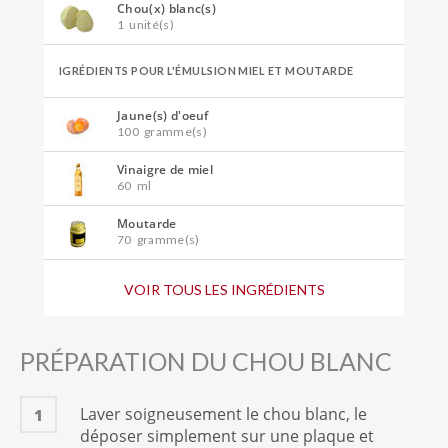
Chou(x) blanc(s)
1
unité(s)
IGRÉDIENTS POUR L'ÉMULSION MIEL ET MOUTARDE
Jaune(s) d'oeuf
100
gramme(s)
Vinaigre de miel
60
ml
Moutarde
70
gramme(s)
Huile de tournesol
VOIR TOUS LES INGRÉDIENTS
500
ml
INGRÉDIENTS POUR LA POUDRE DE MOUTARDE
PRÉPARATION DU CHOU BLANC
Moutarde ancienne
200
gramme(s)
Laver soigneusement le chou blanc, le
1
déposer simplement sur une plaque et