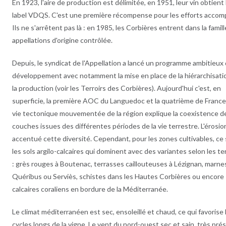
En 1923, l'aire de production est délimitée, en 1951, leur vin obtient 
label VDQS. C'est une première récompense pour les efforts accomp
Ils ne s'arrêtent pas là : en 1985, les Corbières entrent dans la famil
appellations d'origine contrôlée.
Depuis, le syndicat de l'Appellation a lancé un programme ambitieux
développement avec notamment la mise en place de la hiérarchisati
la production (voir les Terroirs des Corbières). Aujourd'hui c'est, en
superficie, la première AOC du Languedoc et la quatrième de France
vie tectonique mouvementée de la région explique la coexistence d
couches issues des différentes périodes de la vie terrestre. L'érosio
accentué cette diversité. Cependant, pour les zones cultivables, ce
les sols argilo-calcaires qui dominent avec des variantes selon les te
: grès rouges à Boutenac, terrasses caillouteuses à Lézignan, marne
Quéribus ou Serviès, schistes dans les Hautes Corbières ou encore
calcaires coraliens en bordure de la Méditerranée.
Le climat méditerranéen est sec, ensoleillé et chaud, ce qui favorise 
cycles longs de la vigne. Le vent du nord-ouest sec et sain, très pré