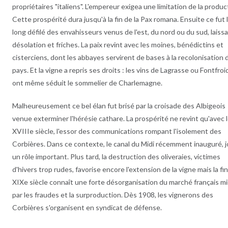
propriétaires "italiens". L'empereur exigea une limitation de la produc
Cette prospérité dura jusqu'à la fin de la Pax romana. Ensuite ce fut 
long défilé des envahisseurs venus de l'est, du nord ou du sud, laiss
désolation et friches. La paix revint avec les moines, bénédictins et
cisterciens, dont les abbayes servirent de bases à la recolonisation 
pays. Et la vigne a repris ses droits : les vins de Lagrasse ou Fontfroi
ont même séduit le sommelier de Charlemagne.
Malheureusement ce bel élan fut brisé par la croisade des Albigeois
venue exterminer l'hérésie cathare. La prospérité ne revint qu'avec 
XVIIIe siècle, l'essor des communications rompant l'isolement des
Corbières. Dans ce contexte, le canal du Midi récemment inauguré, 
un rôle important. Plus tard, la destruction des oliveraies, victimes
d'hivers trop rudes, favorise encore l'extension de la vigne mais la fi
XIXe siècle connaît une forte désorganisation du marché français m
par les fraudes et la surproduction. Dès 1908, les vignerons des
Corbières s'organisent en syndicat de défense.