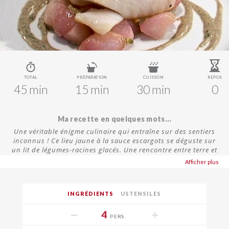
TOTAL
PRÉPARATION
CUISSON
REPOS
45 min
15 min
30 min
0
Ma recette en quelques mots...
Une véritable énigme culinaire qui entraîne sur des sentiers
inconnus ! Ce lieu jaune à la sauce escargots se déguste sur
un lit de légumes-racines glacés. Une rencontre entre terre et
mer qui ne laisse pas indifférent.
Afficher plus
INGRÉDIENTS
USTENSILES
4
PERS.