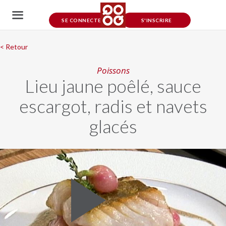
SE CONNECTER
S'INSCRIRE
< Retour
Poissons
Lieu jaune poêlé, sauce
escargot, radis et navets
glacés
Play
Video