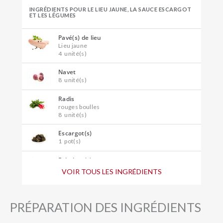
INGRÉDIENTS POUR LE LIEU JAUNE, LA SAUCE ESCARGOT
ET LES LÉGUMES
Pavé(s) de lieu
Lieu jaune
4
unité(s)
Navet
8
unité(s)
Radis
rouges boulles
8
unité(s)
Escargot(s)
1
pot(s)
Echalote(s)
2
unité(s)
VOIR TOUS LES INGRÉDIENTS
Gousse(s) d'ail
1
unité(s)
PRÉPARATION DES INGRÉDIENTS
Beurre
50
gramme(s)