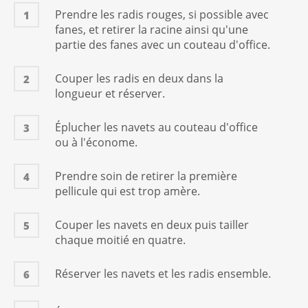
Prendre les radis rouges, si possible avec
1
Crème liquide (fleurette)
fanes, et retirer la racine ainsi qu'une
25
cl
partie des fanes avec un couteau d'office.
Persil plat
1/2
botte(s)
Couper les radis en deux dans la
2
longueur et réserver.
Huile d'olive
1
Quantité suffisante
Éplucher les navets au couteau d'office
3
Sel
ou à l'économe.
1
Quantité suffisante
Poivre
Prendre soin de retirer la première
4
1
Quantité suffisante
pellicule qui est trop amère.
Thym
1
Quantité suffisante
Couper les navets en deux puis tailler
5
chaque moitié en quatre.
Laurier
1
Quantité suffisante
Réserver les navets et les radis ensemble.
6