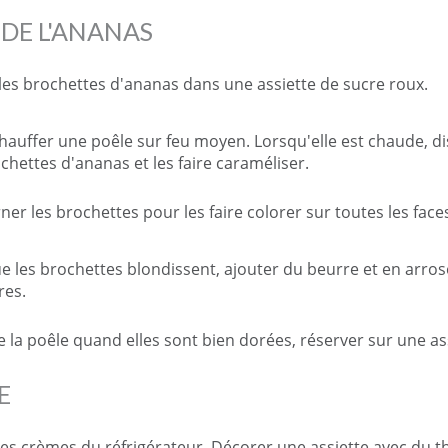
 DE L'ANANAS
les brochettes d'ananas dans une assiette de sucre roux.
chauffer une poêle sur feu moyen. Lorsqu'elle est chaude, d
ochettes d'ananas et les faire caraméliser.
ner les brochettes pour les faire colorer sur toutes les face
e les brochettes blondissent, ajouter du beurre et en arros
res.
e la poêle quand elles sont bien dorées, réserver sur une as
E
 les crèmes du réfrigérateur. Décorer une assiette avec du th