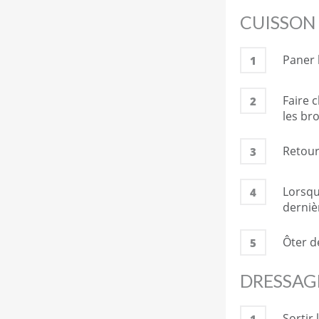
CUISSON
Paner 
1
Faire 
2
les br
Retour
3
Lorsqu
4
derniè
Ôter d
5
DRESSAG
Sortir
1