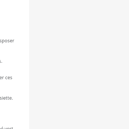
isposer
s.
er ces
siette.
é vert,