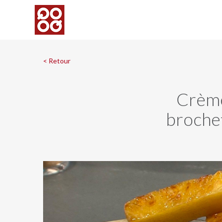
< Retour
Crème
brochet