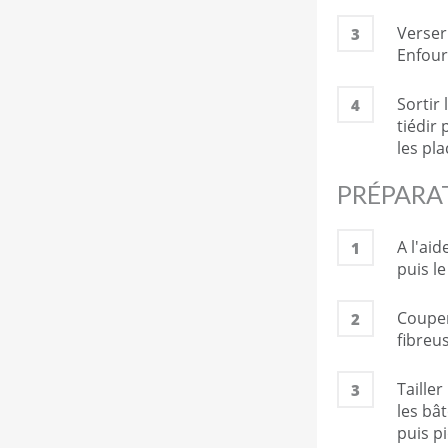
Verser
3
Enfour
Sortir 
4
tiédir
les pl
PRÉPARA
A l'ai
1
puis le
Couper
2
fibreu
Tailler
3
les bâ
puis p