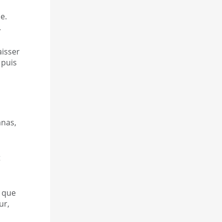
e.
.
aisser
 puis
anas,
t
s que
ur,