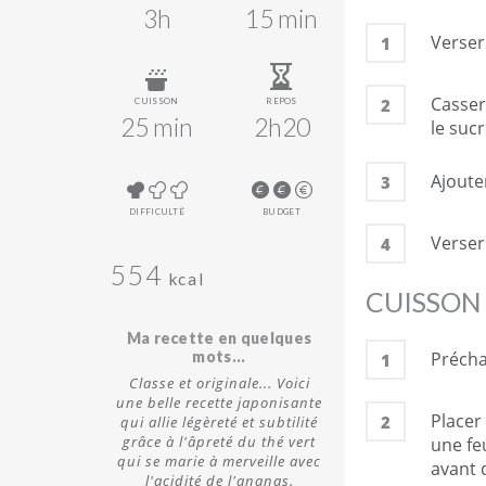
3h
15 min
Verser
1
Casser
2
CUISSON
REPOS
25 min
2h20
le suc
Ajouter
3
DIFFICULTÉ
BUDGET
Verser
4
554
kcal
CUISSON
Ma recette en quelques
mots...
Préchau
1
Classe et originale... Voici
une belle recette japonisante
Placer
2
qui allie légèreté et subtilité
grâce à l'âpreté du thé vert
une fe
qui se marie à merveille avec
avant 
l'acidité de l'ananas.