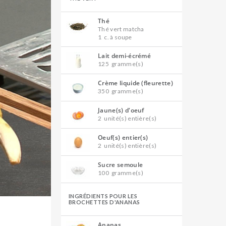
Thé
Thé vert matcha
1
c. à soupe
Lait demi-écrémé
125
gramme(s)
Crème liquide (fleurette)
350
gramme(s)
Jaune(s) d'oeuf
2
unité(s) entière(s)
Oeuf(s) entier(s)
2
unité(s) entière(s)
Sucre semoule
100
gramme(s)
INGRÉDIENTS POUR LES
BROCHETTES D'ANANAS
Ananas