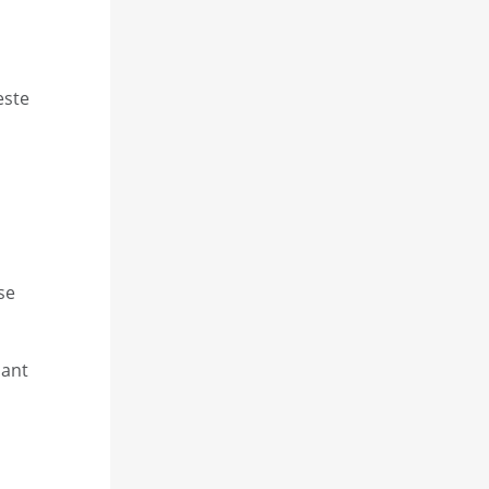
este
se
dant