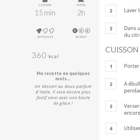
CUISSON
REPOS
Laver l
2
15 min
2h
Dans un
3
du cit
DIFFICULTÉ
BUDGET
CUISSON
360
kcal
Porter
1
Ma recette en quelques
mots...
A ébul
2
Un dessert au doux parfum
pendan
d'Italie. Il sera encore plus
festif servi avec une boule
de glace !
Verser
3
encore
Utilis
4