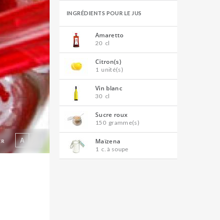
INGRÉDIENTS POUR LE JUS
Amaretto
20
cl
Citron(s)
1
unité(s)
Vin blanc
30
cl
Sucre roux
150
gramme(s)
Maïzena
ER
1
c. à soupe