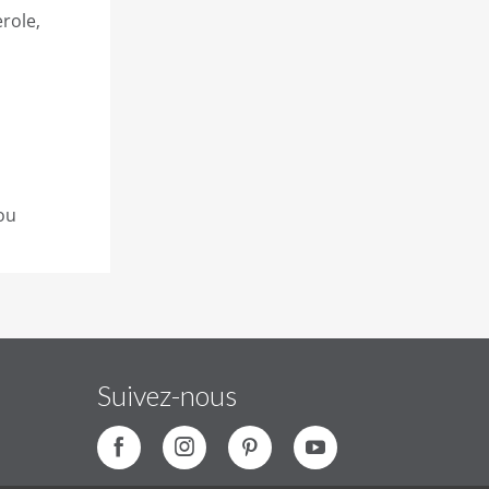
erole,
ou
Suivez-nous