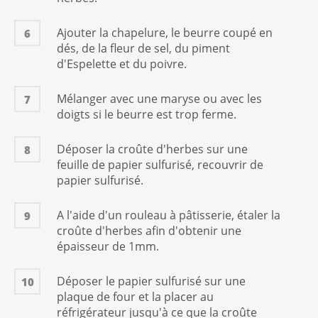
Ajouter la chapelure, le beurre coupé en
6
INGRÉDIENTS POUR LA CROÛTE AUX HERBES
dés, de la fleur de sel, du piment
d'Espelette et du poivre.
Beurre
100
gramme(s)
Mélanger avec une maryse ou avec les
7
Chapelure
doigts si le beurre est trop ferme.
200
gramme(s)
Persil plat
Déposer la croûte d'herbes sur une
8
100
gramme(s)
feuille de papier sulfurisé, recouvrir de
papier sulfurisé.
Estragon
30
gramme(s)
A l'aide d'un rouleau à pâtisserie, étaler la
9
Gousse(s) d'ail
croûte d'herbes afin d'obtenir une
1
unité(s)
épaisseur de 1mm.
Fleur de sel
1
Quantité suffisante
Déposer le papier sulfurisé sur une
10
Poivre
plaque de four et la placer au
1
Quantité suffisante
réfrigérateur jusqu'à ce que la croûte