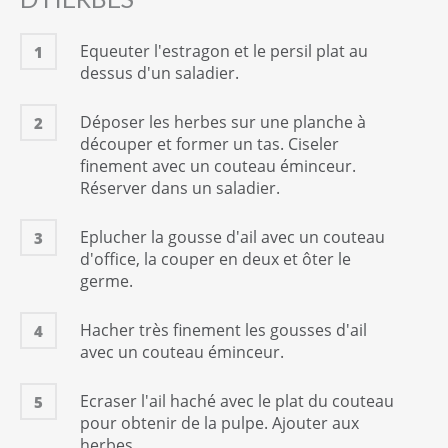
80
gramme(s)
Equeuter l'estragon et le persil plat au
1
Asperge(s) verte(s)
dessus d'un saladier.
8
unité(s)
Pousses d'épinard
Déposer les herbes sur une planche à
2
50
gramme(s)
découper et former un tas. Ciseler
Gousse(s) d'ail
finement avec un couteau éminceur.
2
unité(s)
Réserver dans un saladier.
Thym
1
branche(s)
Eplucher la gousse d'ail avec un couteau
3
d'office, la couper en deux et ôter le
Huile d'olive
germe.
5
cl
Gros sel
Hacher très finement les gousses d'ail
4
1
Quantité suffisante
avec un couteau éminceur.
Poivre
1
Quantité suffisante
Ecraser l'ail haché avec le plat du couteau
5
pour obtenir de la pulpe. Ajouter aux
Piment d'Espelette
herbes.
1
pincée(s)