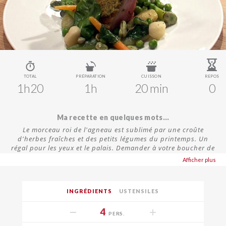
TOTAL
PRÉPARATION
CUISSON
REPOS
1h20
1h
20 min
0
Ma recette en quelques mots...
Le morceau roi de l'agneau est sublimé par une croûte
d'herbes fraîches et des petits légumes du printemps. Un
régal pour les yeux et le palais. Demander à votre boucher de
beaux carrés d'agneau de 6 côtes chacun.
Afficher plus
INGRÉDIENTS
USTENSILES
4
PERS.