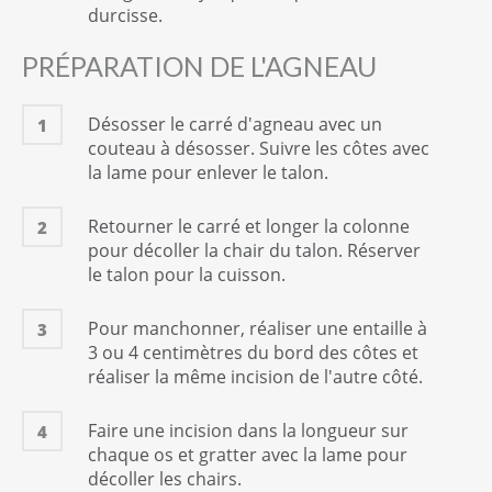
durcisse.
Piment d'Espelette
1
Quantité suffisante
PRÉPARATION DE L'AGNEAU
INGRÉDIENTS POUR LA CUISSON DES LÉGUMES
Désosser le carré d'agneau avec un
1
Fond blanc de volaille
couteau à désosser. Suivre les côtes avec
1
litre(s)
la lame pour enlever le talon.
Sel
1
Quantité suffisante
Retourner le carré et longer la colonne
2
pour décoller la chair du talon. Réserver
Huile d'olive
le talon pour la cuisson.
1
c. à soupe
Pour manchonner, réaliser une entaille à
3
3 ou 4 centimètres du bord des côtes et
réaliser la même incision de l'autre côté.
Faire une incision dans la longueur sur
4
chaque os et gratter avec la lame pour
décoller les chairs.