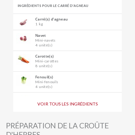
INGRÉDIENTS POUR LE CARRÉ D'AGNEAU
Carré(s) d'agneau
1
kg
Navet
Mini-navets
4
unité(s)
Carotte(s)
Mini-carottes
8
unité(s)
Fenouil(s)
Mini-fenouils
4
unité(s)
Pomme(s) de terre
Rattes
VOIR TOUS LES INGRÉDIENTS
250
gramme(s)
Fèves
PRÉPARATION DE LA CROÛTE
80
gramme(s)
D'HERBES
Petits pois