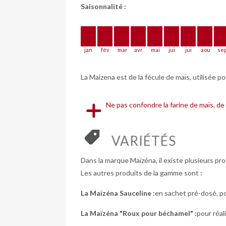
Saisonnalité :
jan
fév
mar
avr
mai
jui
jui
aou
se
La Maizena est de la fécule de maïs, utilisée po
Ne pas confondre la farine de maïs, de
VARIÉTÉS
Dans la marque Maïzéna, il existe plusieurs prod
Les autres produits de la gamme sont :
La Maïzéna Sauceline :
en sachet pré-dosé, po
La Maïzéna "Roux pour béchamel" :
pour réal