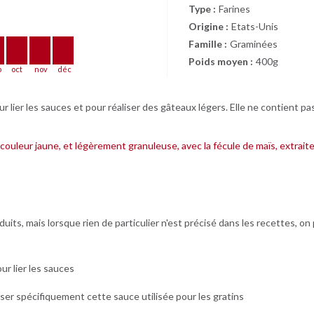
Type :
Farines
Origine :
Etats-Unis
Famille :
Graminées
Poids moyen :
400g
p
oct
nov
déc
ur lier les sauces et pour réaliser des gâteaux légers. Elle ne contient pa
 couleur jaune, et légèrement granuleuse, avec la fécule de maïs, extrai
uits, mais lorsque rien de particulier n'est précisé dans les recettes, on 
ur lier les sauces
iser spécifiquement cette sauce utilisée pour les gratins