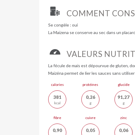
COMMENT CONS
Se congèle : oui
La Maïzena se conserve au sec dans un placard,
VALEURS NUTRIT
La fécule de maïs est dépourvue de gluten, don
Maïzéna permet de lier les sauces sans utiliser
calories
protéines
glucide
381
0,26
91,27
kcal
g
g
fibre
cuivre
zinc
0,90
0,05
0,06