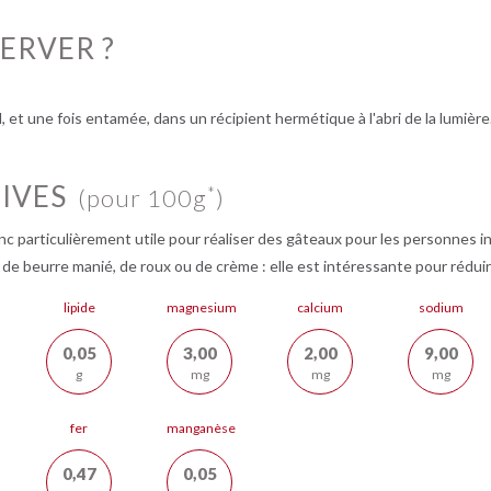
ERVER ?
 et une fois entamée, dans un récipient hermétique à l'abri de la lumière
IVES
*
(pour 100g
)
c particulièrement utile pour réaliser des gâteaux pour les personnes int
 de beurre manié, de roux ou de crème : elle est intéressante pour réduir
lipide
magnesium
calcium
sodium
0,05
3,00
2,00
9,00
g
mg
mg
mg
fer
manganèse
0,47
0,05