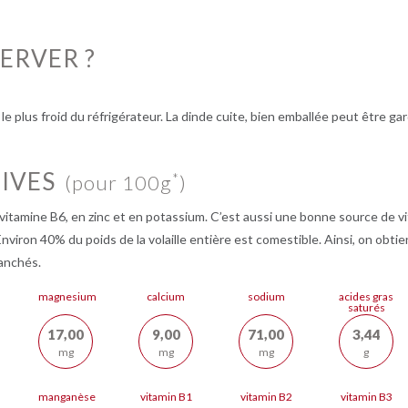
ERVER ?
le plus froid du réfrigérateur. La dinde cuite, bien emballée peut être ga
IVES
*
(pour 100g
)
n vitamine B6, en zinc et en potassium. C’est aussi une bonne source de
nviron 40% du poids de la volaille entière est comestible. Ainsi, on obti
ranchés.
magnesium
calcium
sodium
acides gras
saturés
17,00
9,00
71,00
3,44
mg
mg
mg
g
manganèse
vitamin B1
vitamin B2
vitamin B3