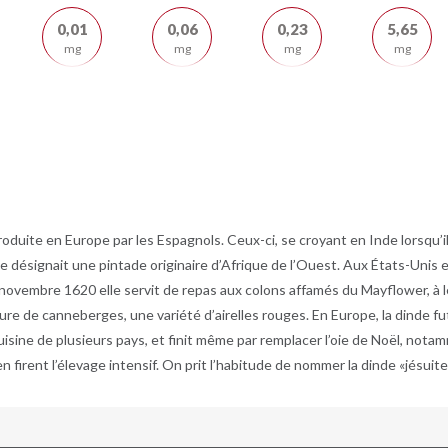
0,01
0,06
0,23
5,65
mg
mg
mg
mg
troduite en Europe par les Espagnols. Ceux-ci, se croyant en Inde lorsqu’
 désignait une pintade originaire d’Afrique de l’Ouest. Aux États-Unis et
 novembre 1620 elle servit de repas aux colons affamés du Mayflower, à l
 de canneberges, une variété d’airelles rouges. En Europe, la dinde fut d’
uisine de plusieurs pays, et finit même par remplacer l’oie de Noël, nota
en firent l’élevage intensif. On prit l’habitude de nommer la dinde «jésuite