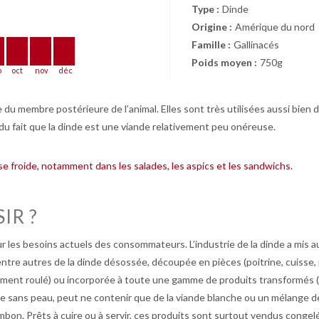
Type :
Dinde
Origine :
Amérique du nord
Famille :
Gallinacés
Poids moyen :
750g
p
oct
nov
déc
 du membre postérieure de l’animal. Elles sont très utilisées aussi bien 
du fait que la dinde est une viande relativement peu onéreuse.
se froide, notamment dans les salades, les aspics et les sandwichs.
IR ?
r les besoins actuels des consommateurs. L’industrie de la dinde a mis
tre autres de la dinde désossée, découpée en pièces (poitrine, cuisse, 
ment roulé) ou incorporée à toute une gamme de produits transformés (sa
 sans peau, peut ne contenir que de la viande blanche ou un mélange de 
mbon. Prêts à cuire ou à servir, ces produits sont surtout vendus congelé