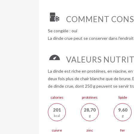
COMMENT CONS
Se congèle : oui
La dinde crue peut se conserver dans l'endroit 
VALEURS NUTRIT
La dinde est riche en protéines, en niacine, e
deux fois plus de chair blanche que de brune. E
de dinde crue, dont 250 g peuvent se servir t
calories
protéines
lipide
201
28,70
9,60
kcal
g
g
cuivre
zinc
fer