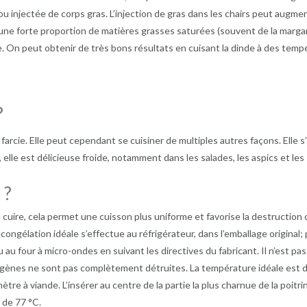
ou injectée de corps gras. L’injection de gras dans les chairs peut augme
une forte proportion de matières grasses saturées (souvent de la margarin
e. On peut obtenir de très bons résultats en cuisant la dinde à des temp
?
 farcie. Elle peut cependant se cuisiner de multiples autres façons. Elle 
 elle est délicieuse froide, notamment dans les salades, les aspics et le
 ?
cuire, cela permet une cuisson plus uniforme et favorise la destruction
ngélation idéale s’effectue au réfrigérateur, dans l’emballage original; 
) ou au four à micro-ondes en suivant les directives du fabricant. Il n’est 
hogènes ne sont pas complètement détruites. La température idéale est d
tre à viande. L’insérer au centre de la partie la plus charnue de la poitr
e de 77 °C.