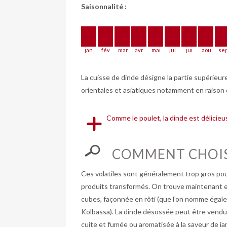
Saisonnalité :
jan
fév
mar
avr
mai
jui
jui
aou
se
La cuisse de dinde désigne la partie supérieure
orientales et asiatiques notamment en raison 
Comme le poulet, la dinde est délicieu
COMMENT CHOIS
Ces volatiles sont généralement trop gros pou
produits transformés. On trouve maintenant en
cubes, façonnée en rôti (que l’on nomme égale
Kolbassa). La dinde désossée peut être vendue
cuite et fumée ou aromatisée à la saveur de ja